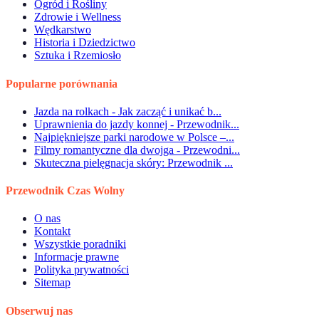
Ogród i Rośliny
Zdrowie i Wellness
Wędkarstwo
Historia i Dziedzictwo
Sztuka i Rzemiosło
Popularne porównania
Jazda na rolkach - Jak zacząć i unikać b...
Uprawnienia do jazdy konnej - Przewodnik...
Najpiękniejsze parki narodowe w Polsce –...
Filmy romantyczne dla dwojga - Przewodni...
Skuteczna pielęgnacja skóry: Przewodnik ...
Przewodnik Czas Wolny
O nas
Kontakt
Wszystkie poradniki
Informacje prawne
Polityka prywatności
Sitemap
Obserwuj nas