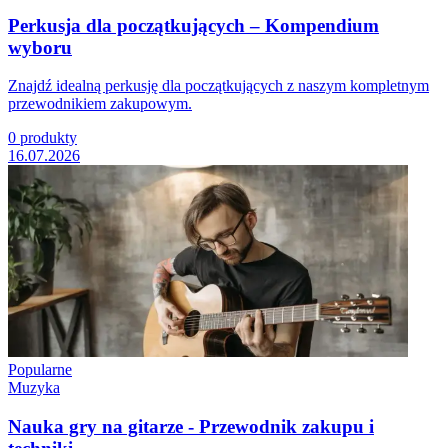
Perkusja dla początkujących – Kompendium
wyboru
Znajdź idealną perkusję dla początkujących z naszym kompletnym
przewodnikiem zakupowym.
0
produkty
16.07.2026
Popularne
Muzyka
Nauka gry na gitarze - Przewodnik zakupu i