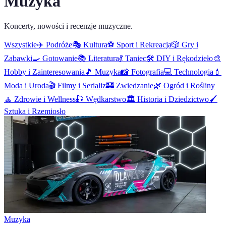
Muzyka
Koncerty, nowości i recenzje muzyczne.
Wszystkie
✈️
Podróże
🎭
Kultura
⚽
Sport i Rekreacja
🎲
Gry i
Zabawki
🍳
Gotowanie
📚
Literatura
💃
Taniec
🛠️
DIY i Rękodzieło
🎨
Hobby i Zainteresowania
🎵
Muzyka
📸
Fotografia
💻
Technologia
💄
Moda i Uroda
🎬
Filmy i Serializ
🏰
Zwiedzanie
🌿
Ogród i Rośliny
🧘
Zdrowie i Wellness
🎣
Wędkarstwo
🏛️
Historia i Dziedzictwo
🖌️
Sztuka i Rzemiosło
Muzyka