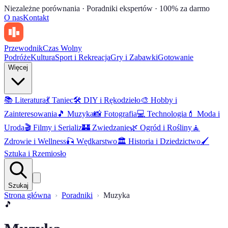
Niezależne porównania · Poradniki ekspertów · 100% za darmo
O nas
Kontakt
Przewodnik
Czas Wolny
Podróże
Kultura
Sport i Rekreacja
Gry i Zabawki
Gotowanie
Więcej
📚
Literatura
💃
Taniec
🛠️
DIY i Rękodzieło
🎨
Hobby i
Zainteresowania
🎵
Muzyka
📸
Fotografia
💻
Technologia
💄
Moda i
Uroda
🎬
Filmy i Serializ
🏰
Zwiedzanie
🌿
Ogród i Rośliny
🧘
Zdrowie i Wellness
🎣
Wędkarstwo
🏛️
Historia i Dziedzictwo
🖌️
Sztuka i Rzemiosło
Szukaj
Strona główna
Poradniki
Muzyka
🎵