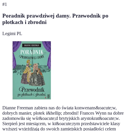
#
1
Poradnik prawdziwej damy. Przewodnik po
plotkach i zbrodni
Legimi PL
Dianne Freeman zabiera nas do świata konwenans&oacute;w,
dobrych manier, plotek i&hellip; zbrodni! Frances Wynn na dobre
zadomowiła się wśr&oacute;d brytyjskich arystokrat&oacute;w.
Sierpień jest miesiącem, w kt&oacute;rym przedstawiciele klasy
wyższej wyjeżdżają do swoich zamiejskich posiadłości celem