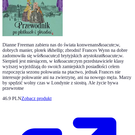
Dianne Freeman zabiera nas do świata konwenans&oacute;w,
dobrych manier, plotek i&hellip; zbrodni! Frances Wynn na dobre
zadomowiła się wśr&oacute;d brytyjskich arystokrat&oacute;w.
Sierpień jest miesiącem, w kt&oacute;rym przedstawiciele klasy
wyższej wyjeżdżają do swoich zamiejskich posiadłości celem
rozpoczęcia sezonu polowania na ptactwo, jednak Frances nie
interesuje polowanie ani na zwierzynę, ani na nowego męża. Marzy
by spędzić wolny czas w Londynie z siostrą. Ale życie bywa
przewrotne
46.9 PLN
Zobacz produkt