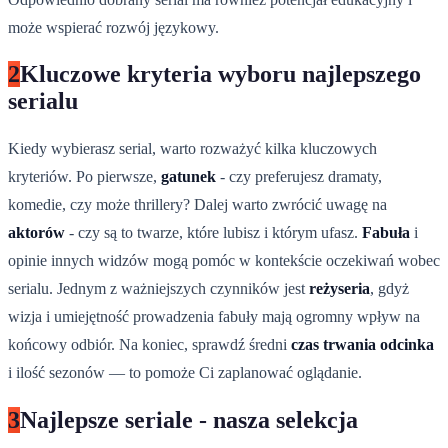
może wspierać rozwój językowy.
2
Kluczowe kryteria wyboru najlepszego
serialu
Kiedy wybierasz serial, warto rozważyć kilka kluczowych
kryteriów. Po pierwsze,
gatunek
- czy preferujesz dramaty,
komedie, czy może thrillery? Dalej warto zwrócić uwagę na
aktorów
- czy są to twarze, które lubisz i którym ufasz.
Fabuła
i
opinie innych widzów mogą pomóc w kontekście oczekiwań wobec
serialu. Jednym z ważniejszych czynników jest
reżyseria
, gdyż
wizja i umiejętność prowadzenia fabuły mają ogromny wpływ na
końcowy odbiór. Na koniec, sprawdź średni
czas trwania odcinka
i ilość sezonów — to pomoże Ci zaplanować oglądanie.
3
Najlepsze seriale - nasza selekcja