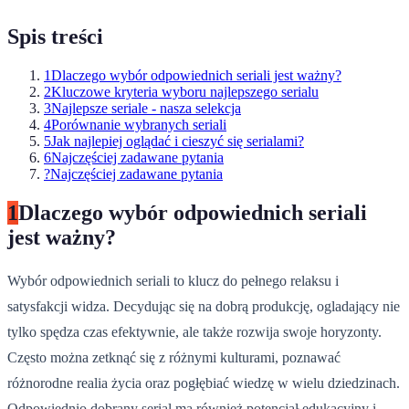
Spis treści
1
Dlaczego wybór odpowiednich seriali jest ważny?
2
Kluczowe kryteria wyboru najlepszego serialu
3
Najlepsze seriale - nasza selekcja
4
Porównanie wybranych seriali
5
Jak najlepiej oglądać i cieszyć się serialami?
6
Najczęściej zadawane pytania
?
Najczęściej zadawane pytania
1
Dlaczego wybór odpowiednich seriali
jest ważny?
Wybór odpowiednich seriali to klucz do pełnego relaksu i
satysfakcji widza. Decydując się na dobrą produkcję, ogladający nie
tylko spędza czas efektywnie, ale także rozwija swoje horyzonty.
Często można zetknąć się z różnymi kulturami, poznawać
różnorodne realia życia oraz pogłębiać wiedzę w wielu dziedzinach.
Odpowiednio dobrany serial ma również potencjał edukacyjny i