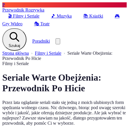
P
Przewodnik Rozrywka
🎬
Filmy i Seriale
🎵
Muzyka
📚
Książki
🎮
Gry Wideo
🎭
Teatr
Poradniki
Szukaj
Strona główna
Filmy i Seriale
Seriale Warte Obejżenia:
Przewodnik Po Hicie
Filmy i Seriale
Seriale Warte Obejżenia:
Przewodnik Po Hicie
Przez lata oglądanie seriali stało się jedną z moich ulubionych form
spędzania wolnego czasu. Nic dziwnego, biorąc pod uwagę szeroki
wybór i jakość, jakie oferują dzisiejsze produkcje. Ale jak wybrać te
najlepsze? Zawsze stawiam na jakość, dlatego przygotowałem ten
przewodnik, aby pomóc Ci w wyborze.