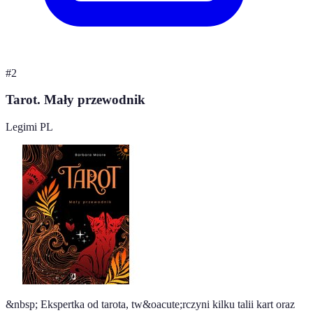
#
2
Tarot. Mały przewodnik
Legimi PL
&nbsp; Ekspertka od tarota, tw&oacute;rczyni kilku talii kart oraz