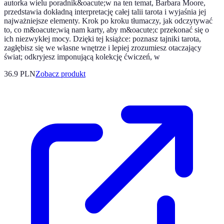
autorka wielu poradnik&oacute;w na ten temat, Barbara Moore,
przedstawia dokładną interpretację całej talii tarota i wyjaśnia jej
najważniejsze elementy. Krok po kroku tłumaczy, jak odczytywać
to, co m&oacute;wią nam karty, aby m&oacute;c przekonać się o
ich niezwykłej mocy. Dzięki tej książce: poznasz tajniki tarota,
zagłębisz się we własne wnętrze i lepiej zrozumiesz otaczający
świat; odkryjesz imponującą kolekcję ćwiczeń, w
36.9 PLN
Zobacz produkt