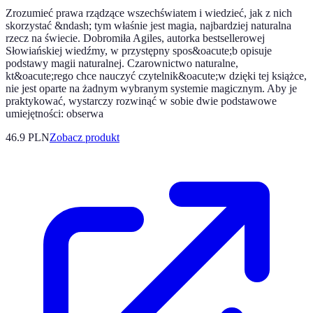
Zrozumieć prawa rządzące wszechświatem i wiedzieć, jak z nich
skorzystać &ndash; tym właśnie jest magia, najbardziej naturalna
rzecz na świecie. Dobromiła Agiles, autorka bestsellerowej
Słowiańskiej wiedźmy, w przystępny spos&oacute;b opisuje
podstawy magii naturalnej. Czarownictwo naturalne,
kt&oacute;rego chce nauczyć czytelnik&oacute;w dzięki tej książce,
nie jest oparte na żadnym wybranym systemie magicznym. Aby je
praktykować, wystarczy rozwinąć w sobie dwie podstawowe
umiejętności: obserwa
46.9 PLN
Zobacz produkt