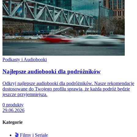
Podkasty i Audiobooki
Najlepsze audiobooki dla podróżników
Odkryj najlepsze audiobooki dla podróżników. Nasze rekomendacje
dostosowane do Twojego profilu sprawią, że każda podróż będzie
jeszcze przyjemniejsza.
0
produkty
29.06.2026
Kategorie
🎬
Filmy i Seriale