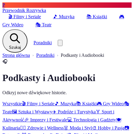
P
Przewodnik Rozrywka
🎬
Filmy i Seriale
🎵
Muzyka
📚
Książki
🎮
Gry Wideo
🎭
Teatr
Poradniki
Szukaj
Strona główna
Poradniki
Podkasty i Audiobooki
🎧
Podkasty i Audiobooki
Odkryj nowe dźwiękowe historie.
Wszystkie
🎬
Filmy i Seriale
🎵
Muzyka
📚
Książki
🎮
Gry Wideo
🎭
Teatr
🖼️
Sztuka i Wystawy
✈️
Podróże i Turystyka
🏅
Sport i
Aktywność
🎉
Imprezy i Festiwale
💻
Technologia i Gadżety
🍽️
Kulinaria
🧘‍♂️
Zdrowie i Wellness
👗
Moda i Styl
🎨
Hobby i Pasja
📷