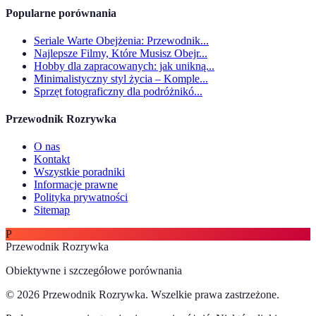
Popularne porównania
Seriale Warte Obejżenia: Przewodnik...
Najlepsze Filmy, Które Musisz Obejr...
Hobby dla zapracowanych: jak unikną...
Minimalistyczny styl życia – Komple...
Sprzęt fotograficzny dla podróżnikó...
Przewodnik Rozrywka
O nas
Kontakt
Wszystkie poradniki
Informacje prawne
Polityka prywatności
Sitemap
P
Przewodnik Rozrywka
Obiektywne i szczegółowe porównania
© 2026 Przewodnik Rozrywka. Wszelkie prawa zastrzeżone.