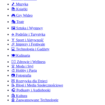
🎵
Muzyka
📚
Książki
🎮
Gry Wideo
🎭
Teatr
🖼️
Sztuka i Wystawy
✈️
Podróże i Turystyka
🏅
Sport i Aktywność
🎉
Imprezy i Festiwale
💻
Technologia i Gadżety
🍽️
Kulinaria
🧘‍♂️
Zdrowie i Wellness
👗
Moda i Styl
🎨
Hobby i Pasja
📷
Fotografia
🧸
Rozrywka dla Dzieci
📝
Blogi i Media Społecznościowe
🎧
Podkasty i Audiobooki
🗿
Kultura
🤖
Zaawansowane Technologie