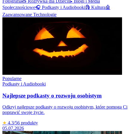
Fotografia
🧸
Rozrywka dla Dzieci
📝
Blogi i Media
Społecznościowe
🎧
Podkasty i Audiobooki
🗿
Kultura
🤖
Zaawansowane Technologie
Popularne
Podkasty i Audiobooki
Najlepsze podkasty o rozwoju osobistym
Odkryj najlepsze podkasty o rozwoju osobistym, które pomogą Ci
poprawić swoje życie.
★
4.3
/5
6
produkty
05.07.2026