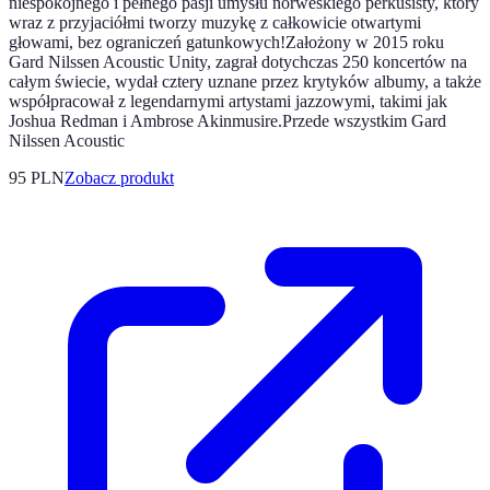
niespokojnego i pełnego pasji umysłu norweskiego perkusisty, który
wraz z przyjaciółmi tworzy muzykę z całkowicie otwartymi
głowami, bez ograniczeń gatunkowych!Założony w 2015 roku
Gard Nilssen Acoustic Unity, zagrał dotychczas 250 koncertów na
całym świecie, wydał cztery uznane przez krytyków albumy, a także
współpracował z legendarnymi artystami jazzowymi, takimi jak
Joshua Redman i Ambrose Akinmusire.Przede wszystkim Gard
Nilssen Acoustic
95 PLN
Zobacz produkt