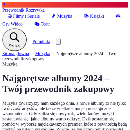
P
Przewodnik Rozrywka
🎬
Filmy i Seriale
🎵
Muzyka
📚
Książki
🎮
Gry Wideo
🎭
Teatr
Poradniki
Szukaj
Strona główna
Muzyka
Najgorętsze albumy 2024 – Twój
przewodnik zakupowy
Muzyka
Najgorętsze albumy 2024 –
Twój przewodnik zakupowy
Muzyka towarzyszy nam każdego dnia, a nowe albumy to nie tylko
twórczość artystów, ale także wielkie emocje i nostalgiczne
wspomnienia. Gdy zbliża się nowy rok, wielu fanów muzyki
zastanawia się, jakie albumy warto odkryć. Dziś postaram się
pomóc w wyborze najciekawszych premier, które z pewnością będą
rządzić na listach przebojów. Wierzę, że ten przewodnik pozwoli Ci