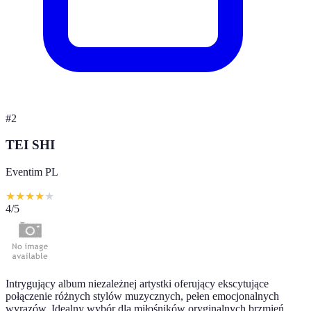
#
2
TEI SHI
Eventim PL
★
★
★
★
★
4
/5
Intrygujący album niezależnej artystki oferujący ekscytujące
połączenie różnych stylów muzycznych, pełen emocjonalnych
wyrazów. Idealny wybór dla miłośników oryginalnych brzmień.