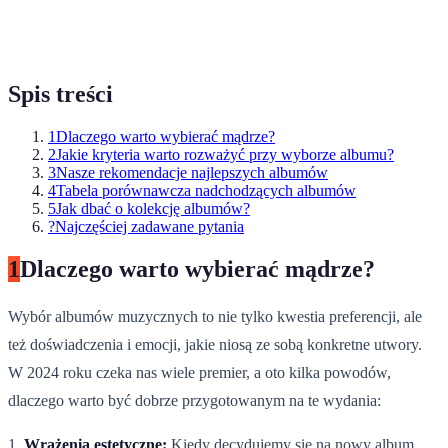
Spis treści
1
Dlaczego warto wybierać mądrze?
2
Jakie kryteria warto rozważyć przy wyborze albumu?
3
Nasze rekomendacje najlepszych albumów
4
Tabela porównawcza nadchodzących albumów
5
Jak dbać o kolekcję albumów?
?
Najczęściej zadawane pytania
1
Dlaczego warto wybierać mądrze?
Wybór albumów muzycznych to nie tylko kwestia preferencji, ale
też doświadczenia i emocji, jakie niosą ze sobą konkretne utwory.
W 2024 roku czeka nas wiele premier, a oto kilka powodów,
dlaczego warto być dobrze przygotowanym na te wydania:
1.
Wrażenia estetyczne:
Kiedy decydujemy się na nowy album,