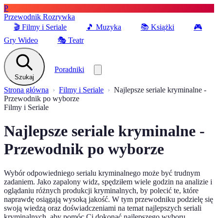
P
Przewodnik Rozrywka
🎬
Filmy i Seriale
🎵
Muzyka
📚
Książki
🎮
Gry Wideo
🎭
Teatr
Poradniki
Szukaj
Strona główna
Filmy i Seriale
Najlepsze seriale kryminalne -
Przewodnik po wyborze
Filmy i Seriale
Najlepsze seriale kryminalne -
Przewodnik po wyborze
Wybór odpowiedniego serialu kryminalnego może być trudnym
zadaniem. Jako zapalony widz, spędziłem wiele godzin na analizie i
oglądaniu różnych produkcji kryminalnych, by polecić te, które
naprawdę osiągają wysoką jakość. W tym przewodniku podzielę się
swoją wiedzą oraz doświadczeniami na temat najlepszych seriali
kryminalnych, aby pomóc Ci dokonać najlepszego wyboru.