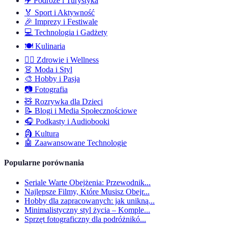
✈️
Podróże i Turystyka
🏅
Sport i Aktywność
🎉
Imprezy i Festiwale
💻
Technologia i Gadżety
🍽️
Kulinaria
🧘‍♂️
Zdrowie i Wellness
👗
Moda i Styl
🎨
Hobby i Pasja
📷
Fotografia
🧸
Rozrywka dla Dzieci
📝
Blogi i Media Społecznościowe
🎧
Podkasty i Audiobooki
🗿
Kultura
🤖
Zaawansowane Technologie
Popularne porównania
Seriale Warte Obejżenia: Przewodnik...
Najlepsze Filmy, Które Musisz Obejr...
Hobby dla zapracowanych: jak unikną...
Minimalistyczny styl życia – Komple...
Sprzęt fotograficzny dla podróżnikó...