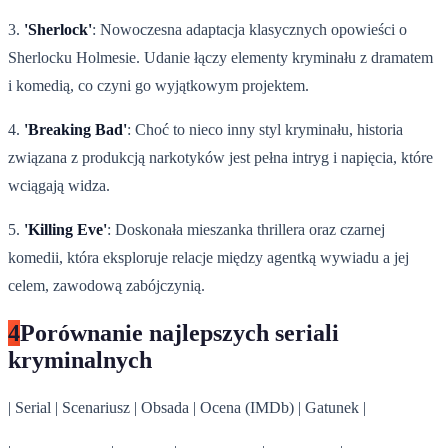
3.
'Sherlock'
: Nowoczesna adaptacja klasycznych opowieści o
Sherlocku Holmesie. Udanie łączy elementy kryminału z dramatem
i komedią, co czyni go wyjątkowym projektem.
4.
'Breaking Bad'
: Choć to nieco inny styl kryminału, historia
związana z produkcją narkotyków jest pełna intryg i napięcia, które
wciągają widza.
5.
'Killing Eve'
: Doskonała mieszanka thrillera oraz czarnej
komedii, która eksploruje relacje między agentką wywiadu a jej
celem, zawodową zabójczynią.
4
Porównanie najlepszych seriali
kryminalnych
| Serial | Scenariusz | Obsada | Ocena (IMDb) | Gatunek |