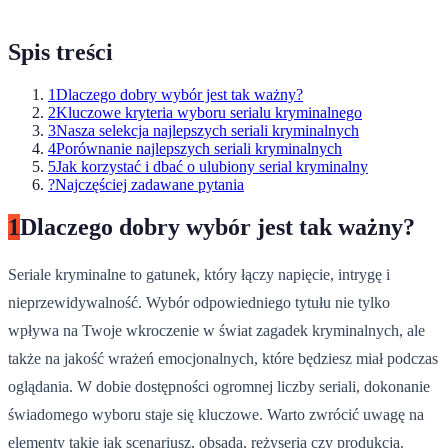
Spis treści
1
Dlaczego dobry wybór jest tak ważny?
2
Kluczowe kryteria wyboru serialu kryminalnego
3
Nasza selekcja najlepszych seriali kryminalnych
4
Porównanie najlepszych seriali kryminalnych
5
Jak korzystać i dbać o ulubiony serial kryminalny
?
Najczęściej zadawane pytania
1
Dlaczego dobry wybór jest tak ważny?
Seriale kryminalne to gatunek, który łączy napięcie, intrygę i
nieprzewidywalność. Wybór odpowiedniego tytułu nie tylko
wpływa na Twoje wkroczenie w świat zagadek kryminalnych, ale
także na jakość wrażeń emocjonalnych, które będziesz miał podczas
oglądania. W dobie dostępności ogromnej liczby seriali, dokonanie
świadomego wyboru staje się kluczowe. Warto zwrócić uwagę na
elementy takie jak scenariusz, obsada, reżyseria czy produkcja.